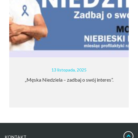
13 listopada, 2025
Męska Niedziela – zadbaj o swój interes”.
DENTY
KONTAKT