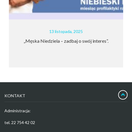
13 listopada, 2025
Męska Niedziela – zadbaj o swój interes”.
DENTY
KONTAKT
Administracja:
tel. 22 754 42 02