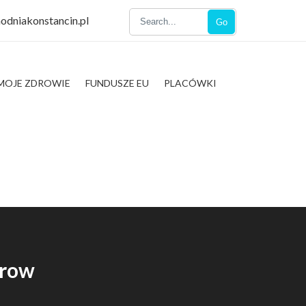
odniakonstancin.pl
Go
MOJE ZDROWIE
FUNDUSZE EU
PLACÓWKI
irow