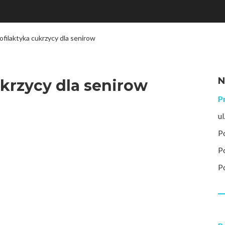
ofilaktyka cukrzycy dla senirow
N
ukrzycy dla senirow
P
u
P
P
P