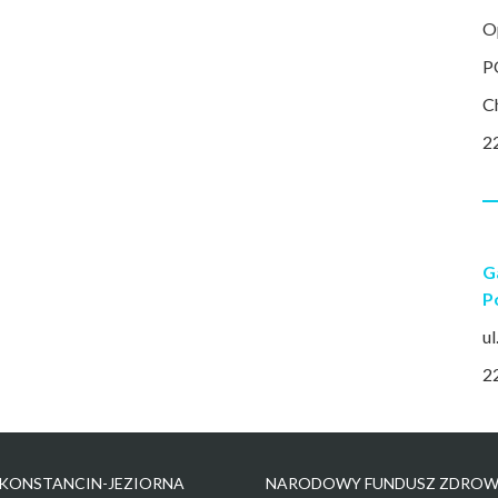
O
P
C
2
G
P
ul
2
KONSTANCIN-JEZIORNA
NARODOWY FUNDUSZ ZDROW