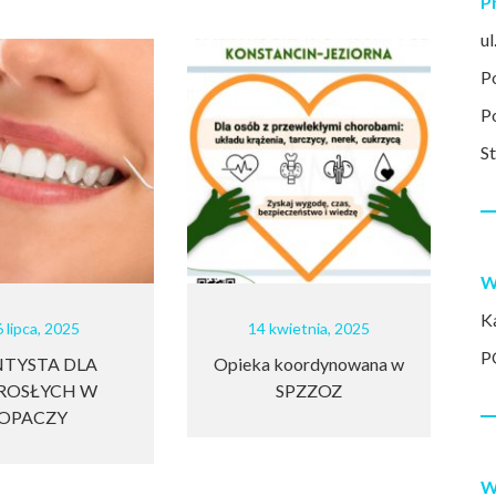
P
u
P
P
S
W
K
5
14 kwietnia, 2025
25 m
P
DLA
Opieka koordynowana w
Podz
 W
SPZZOZ
W