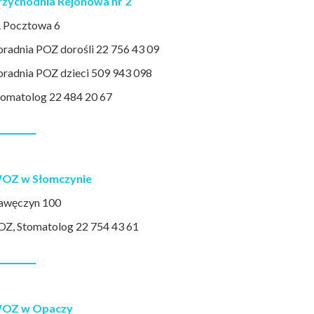
rzychodnia Rejonowa nr 2
l. Pocztowa 6
oradnia POZ dorośli 22 756 43 09
oradnia POZ dzieci 509 943 098
tomatolog 22 484 20 67
OZ w Słomczynie
awęczyn 100
arca, 2021
29 stycznia, 2021
OZ, Stomatolog 22 754 43 61
iękowania
Szczepienia przeciwko
[2
COVID-19
b
OZ w Opaczy