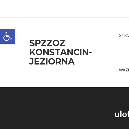
Open toolbar
STR
SPZZOZ
KONSTANCIN-
JEZIORNA
WAŻ
ulo