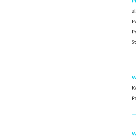
P
u
P
P
S
W
K
P
W