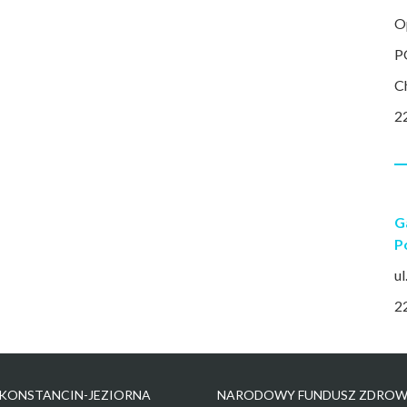
O
P
C
2
G
P
ul
2
KONSTANCIN-JEZIORNA
NARODOWY FUNDUSZ ZDROW