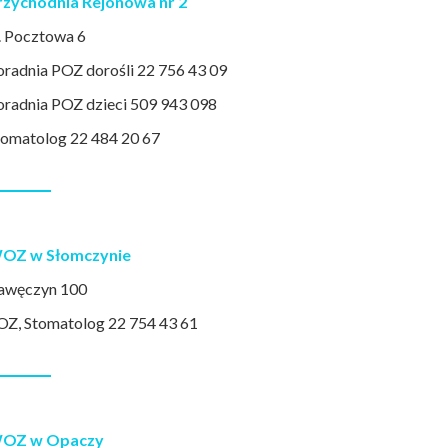
rzychodnia Rejonowa nr 2
l. Pocztowa 6
oradnia POZ dorośli 22 756 43 09
oradnia POZ dzieci 509 943 098
tomatolog 22 484 20 67
OZ w Słomczynie
awęczyn 100
OZ, Stomatolog 22 754 43 61
OZ w Opaczy