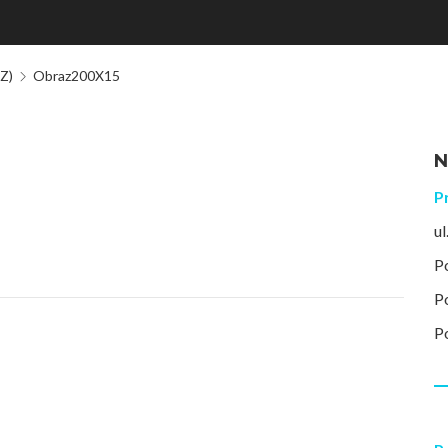
Z)
Obraz200X15
N
P
u
P
P
P