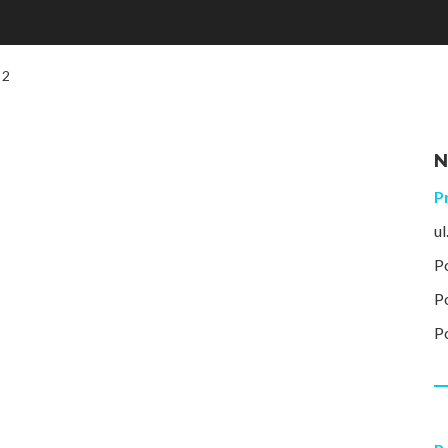
 2
N
P
u
P
P
P