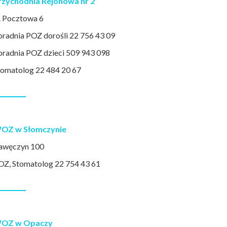
rzychodnia Rejonowa nr 2
l. Pocztowa 6
oradnia POZ dorośli 22 756 43 09
oradnia POZ dzieci 509 943 098
tomatolog 22 484 20 67
OZ w Słomczynie
awęczyn 100
OZ, Stomatolog 22 754 43 61
OZ w Opaczy