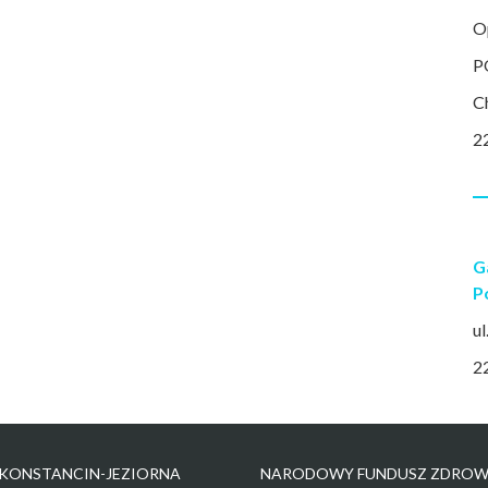
O
P
C
2
G
P
ul
2
KONSTANCIN-JEZIORNA
NARODOWY FUNDUSZ ZDROW