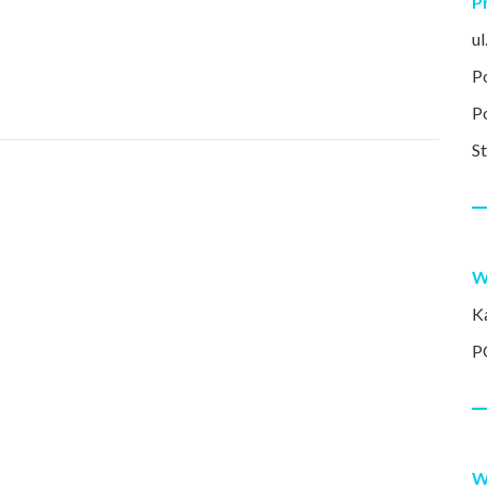
P
u
P
P
S
W
K
P
W