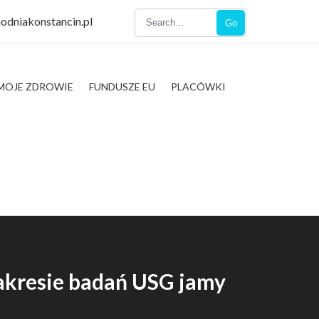
odniakonstancin.pl
Go
MOJE ZDROWIE
FUNDUSZE EU
PLACÓWKI
akresie badań USG jamy