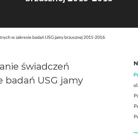
otnych w zakresie badań USG jamy brzusznej 2015-2016
N
lanie świadczeń
P
ie badań USG jamy
u
P
P
P