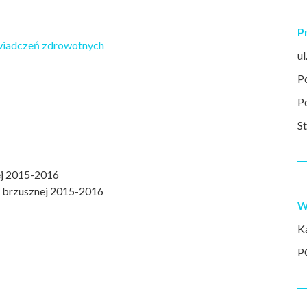
P
 świadczeń zdrowotnych
u
P
P
S
ej 2015-2016
y brzusznej 2015-2016
W
K
P