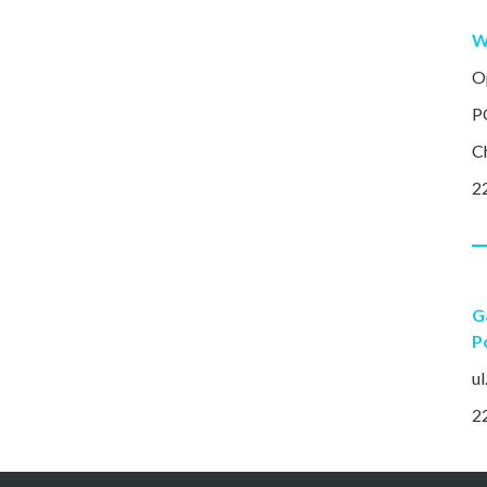
W
O
P
C
2
G
P
ul
2