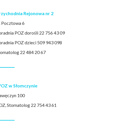
rzychodnia Rejonowa nr 2
l. Pocztowa 6
oradnia POZ dorośli 22 756 43 09
oradnia POZ dzieci 509 943 098
tomatolog 22 484 20 67
OZ w Słomczynie
awęczyn 100
OZ, Stomatolog 22 754 43 61