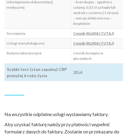
Udostępnienie dokumentacji
– kserokopia – zgodnie z
medycznej
ustawą, 0,53 zł za kopię lub
wydruk z systemu (1 strona)
– wersja elektroniczna –
bezpłatnie
Szczepienia
Cennik (KLIKNIJ TUTAJ)
Usługi stomatologiczne
Cennik (KLIKNIJ TUTAJ)
Badania laboratoryjne
Cennik dostępny w
placówkach
Szybki test (stan zapalny) CRP
20 zł
powyżej 6 roku życia
Na wszystkie odpłatne usługi wystawiamy faktury.
Aby uzyskać fakturę należy przy płatności wypełnić
formularz danych do faktury. Zostanie on przekazany do